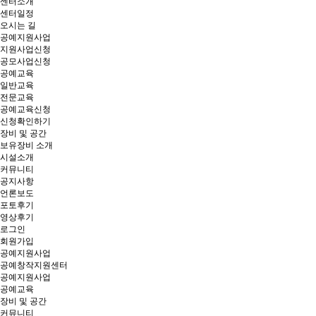
센터소개
센터일정
오시는 길
공예지원사업
지원사업신청
공모사업신청
공예교육
일반교육
전문교육
공예교육신청
신청확인하기
장비 및 공간
보유장비 소개
시설소개
커뮤니티
공지사항
언론보도
포토후기
영상후기
로그인
회원가입
공예지원사업
공예창작지원센터
공예지원사업
공예교육
장비 및 공간
커뮤니티